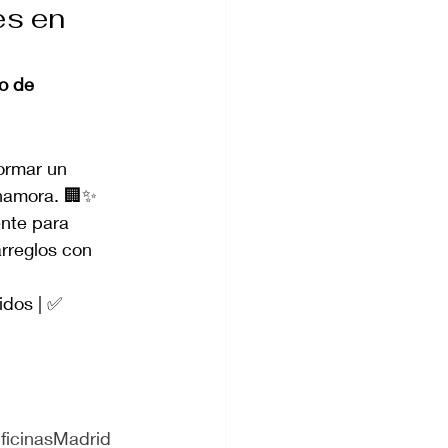
s en 
o de 
ormar un 
enamora. 🏢✨
ente para 
rreglos con 
idos | ✅ 
ficinasMadrid