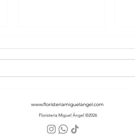
Casos Reales de
Sign
Decoración Floral: Bodas,
Guía
Eventos y Locales en
el R
www.floristeriamiguelangel.com
Madrid
Deco
Floristería Miguel Ángel ©2026