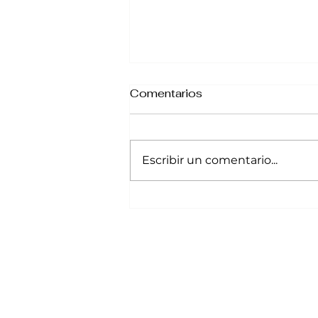
Comentarios
Escribir un comentario...
Razones para elegir
regalos con flores de
temporada