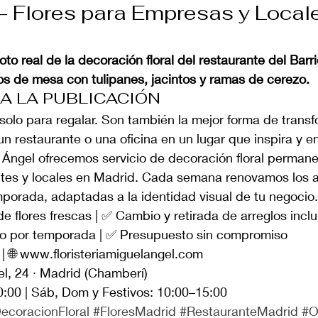
 Flores para Empresas y Locale
real de la decoración floral del restaurante del Barri
 de mesa con tulipanes, jacintos y ramas de cerezo.
RA LA PUBLICACIÓN
 solo para regalar. Son también la mejor forma de transf
un restaurante o una oficina en un lugar que inspira y 
l Ángel ofrecemos servicio de decoración floral perman
tes y locales en Madrid. Cada semana renovamos los a
mporada, adaptadas a la identidad visual de tu negocio.
 flores frescas | ✅ Cambio y retirada de arreglos inclu
do por temporada | ✅ Presupuesto sin compromiso
| 🌐 www.floristeriamiguelangel.com
el, 24 · Madrid (Chamberí)
0:00 | Sáb, Dom y Festivos: 10:00–15:00
ecoracionFloral
#FloresMadrid
#RestauranteMadrid
#O