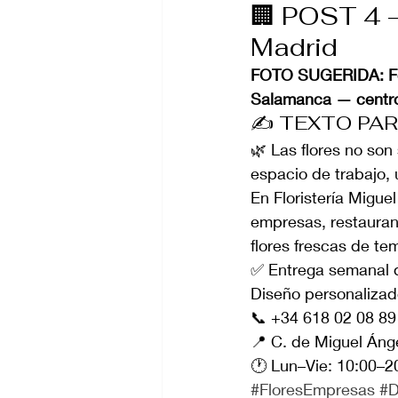
🏢 POST 4 —
Madrid
FOTO SUGERIDA: Foto 
Salamanca — centros
✍️ TEXTO PA
🌿 Las flores no son
espacio de trabajo, 
En Floristería Migue
empresas, restauran
flores frescas de te
✅ Entrega semanal de
Diseño personaliza
📞 +34 618 02 08 89 
📍 C. de Miguel Áng
🕐 Lun–Vie: 10:00–2
#FloresEmpresas
#D