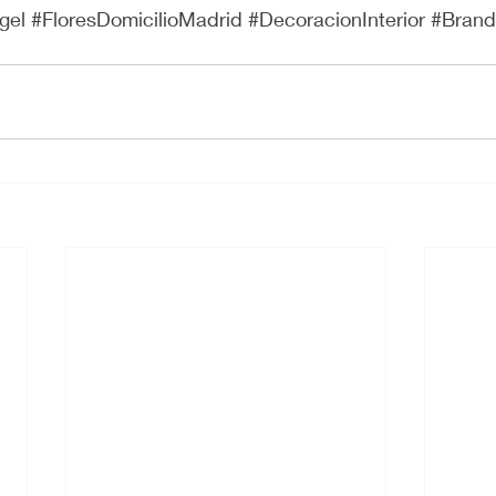
gel
#FloresDomicilioMadrid
#DecoracionInterior
#Brand