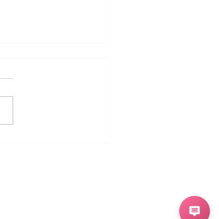
ificado de las Flores:
 Completa para Elegir
amo Perfecto y
rar tus Eventos