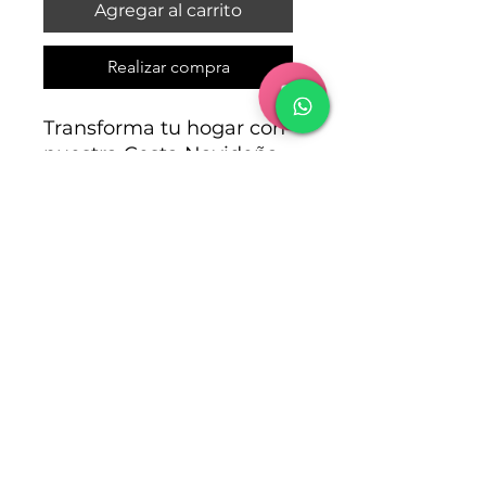
Agregar al carrito
Realizar compra
Transforma tu hogar con
nuestra Cesta Navideña
de Poinsettia, tamaño
grande y seleccionada
por nuestros floristas
para un toque festivo
único. Celebra la
Navidad con estilo y
regala alegría con esta
cesta decorativa.