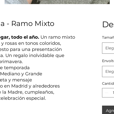
na - Ramo Mixto
De
gar, todo el año.
Un ramo mixto
Tama
 y rosas en tonos coloridos,
Eleg
to para una presentación
da. Un regalo inolvidable que
Envolt
primavera.
 de temporada
Eleg
 Mediano y Grande
jeta y mensaje
Cantid
io en Madrid y alrededores
de la Madre, cumpleaños,
celebración especial.
Agre