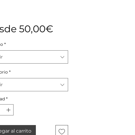
Precio
sde
50,00€
de
ño
*
oferta
ir
orio
*
ir
ad
*
gar al carrito