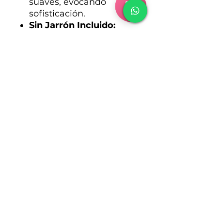
suaves, evocando
sofisticación.
Sin Jarrón Incluido:
Destaca que el jarrón
no está incluido en la
compra.
Regalo Inolvidable:
Celebra la belleza en
su forma más natural y
fresca.
🚚 Envío:
Entrega a domicilio
disponible en Madrid y
alrededores.
🎁 Personalización:
Incluye opción de tarjeta
con mensaje
personalizado al finalizar
tu compra.