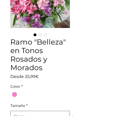
Ramo "Belleza"
en Tonos
Rosados y
Morados
Precio
Desde
25,99€
de
oferta
Color
*
Tamaño
*