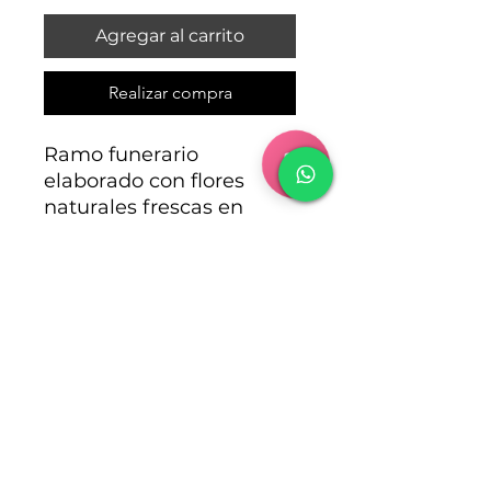
Agregar al carrito
Realizar compra
Ramo funerario
elaborado con flores
naturales frescas en
tonos blancos.
✔ Incluye cinta funeraria
con mensaje breve
✔ Entrega en tanatorios
de Madrid
Información adicional
Este arreglo se realiza en tonos