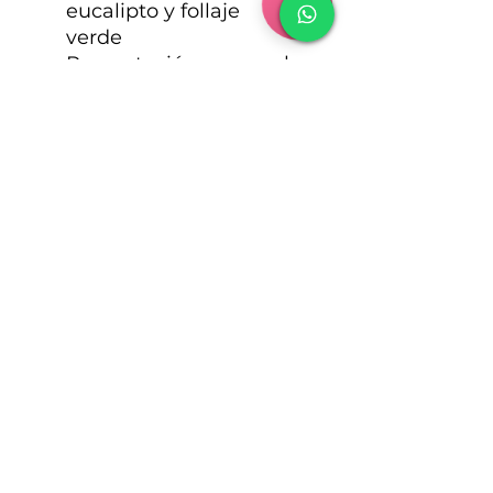
eucalipto y follaje
verde
Presentación en papel
de seda rojo
Cinta de satén rojo
incluida
Aroma natural intenso
y duradero
Beneficios:
Flores importadas de
calidad internacional
Durabilidad de hasta
10 días
Tarjeta personalizada
con mensaje de amor
Entrega urgente
disponible