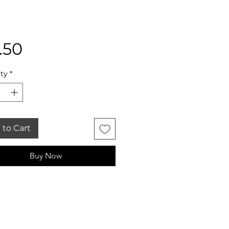
Price
.50
ty
*
 to Cart
Buy Now