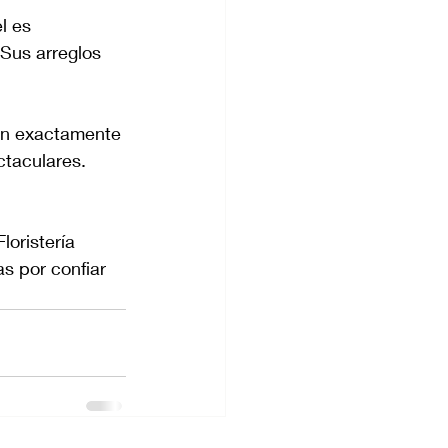
l es 
Sus arreglos 
ron exactamente 
taculares. 
loristería 
as por confiar 