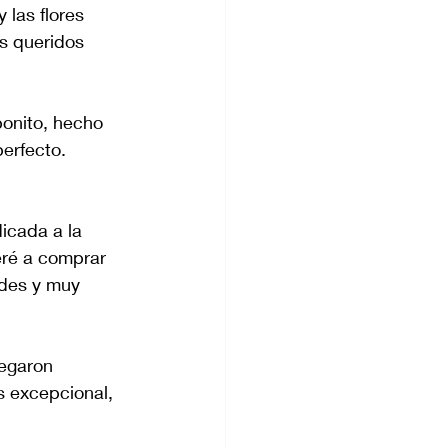
 las flores 
s queridos 
onito, hecho 
erfecto. 
icada a la 
eré a comprar 
des y muy 
legaron 
s excepcional, 