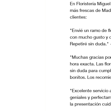
En Floristería Miguel
más frescas de Madr
clientes:
"Envié un ramo de f
con mucho gusto y ca
Repetiré sin duda."
"Muchas gracias por
hora exacta. Las flo
sin duda para cumpl
bonitos. Los recomi
"Excelente servicio a
geniales y perfectam
la presentación cui